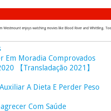
m Westmount enjoys watching movies like Blood River and Whittling. Took
s
cer Em Moradia Comprovados
 2020 【Transladação 2021】
uxiliar A Dieta E Perder Peso
magrecer Com Saúde