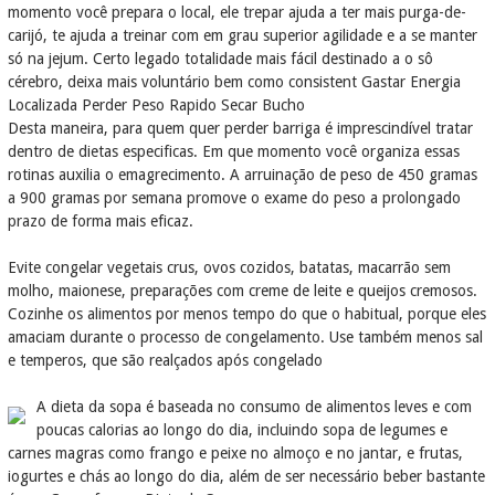
momento você prepara o local, ele trepar ajuda a ter mais purga-de-
carijó, te ajuda a treinar com em grau superior agilidade e a se manter
só na jejum. Certo legado totalidade mais fácil destinado a o sô
cérebro, deixa mais voluntário bem como consistent Gastar Energia
Localizada Perder Peso Rapido Secar Bucho
Desta maneira, para quem quer perder barriga é imprescindível tratar
dentro de dietas especificas. Em que momento você organiza essas
rotinas auxilia o emagrecimento. A arruinação de peso de 450 gramas
a 900 gramas por semana promove o exame do peso a prolongado
prazo de forma mais eficaz.
Evite congelar vegetais crus, ovos cozidos, batatas, macarrão sem
molho, maionese, preparações com creme de leite e queijos cremosos.
Cozinhe os alimentos por menos tempo do que o habitual, porque eles
amaciam durante o processo de congelamento. Use também menos sal
e temperos, que são realçados após congelado
A dieta da sopa é baseada no consumo de alimentos leves e com
poucas calorias ao longo do dia, incluindo sopa de legumes e
carnes magras como frango e peixe no almoço e no jantar, e frutas,
iogurtes e chás ao longo do dia, além de ser necessário beber bastante