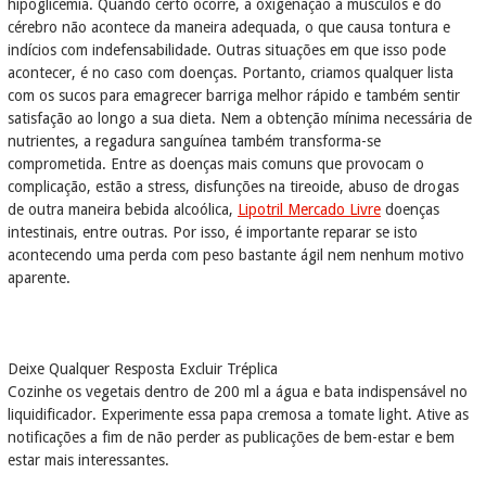
hipoglicemia. Quando certo ocorre, a oxigenação a músculos e do
cérebro não acontece da maneira adequada, o que causa tontura e
indícios com indefensabilidade. Outras situações em que isso pode
acontecer, é no caso com doenças. Portanto, criamos qualquer lista
com os sucos para emagrecer barriga melhor rápido e também sentir
satisfação ao longo a sua dieta. Nem a obtenção mínima necessária de
nutrientes, a regadura sanguínea também transforma-se
comprometida. Entre as doenças mais comuns que provocam o
complicação, estão a stress, disfunções na tireoide, abuso de drogas
de outra maneira bebida alcoólica,
Lipotril Mercado Livre
doenças
intestinais, entre outras. Por isso, é importante reparar se isto
acontecendo uma perda com peso bastante ágil nem nenhum motivo
aparente.
Deixe Qualquer Resposta Excluir Tréplica
Cozinhe os vegetais dentro de 200 ml a água e bata indispensável no
liquidificador. Experimente essa papa cremosa a tomate light. Ative as
notificações a fim de não perder as publicações de bem-estar e bem
estar mais interessantes.