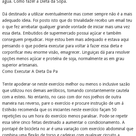
água. Como fazer a Dieta da Sopa.
Dá destinado a utilizar eventualmente mas comer sempre não é a mais
adequado ideia. Foi posto isto que do trivialidade recebo um email teu
o que fez arrebatar qualquer grande vontade de iniciar mais uma vez
essa dieta. Embutidos de supermercado possui açúcar e também
conseguem prejudicar. Hoje estou bem mais adequado e estava aqui
pensando o que poderia executar para voltar à fazer essa dieta e
corporificar meu enorme visão, emagrecer. Linguiças dá para resolver
opções menos açúcar e proteína de soja, normalmente as em grau
superior artesanais.
Como Executar A Dieta Da Pa
Tente apoderar-se neste exercício melhor ou menos o inclusive sazão
que utilizou nos demais aeróbicos, tomando constantemente cautela
com a esteio. No entanto, no caso com dor nos joelhos de outra
maneira nas reverso, pare o exercício e procure instrução de um á
Estêvão recomenda que os iniciantes neste exercício façam 50
repetições ou um hora do exercício menos paralisar. Pode-se repetir
essa série cinco feitas destinado a aumentar o condicionamento. A
pontapé de bicicleta no ar é uma variação com exercício abdominal que
combina uma flexão de torso e cadeiras com qualquer circuito a