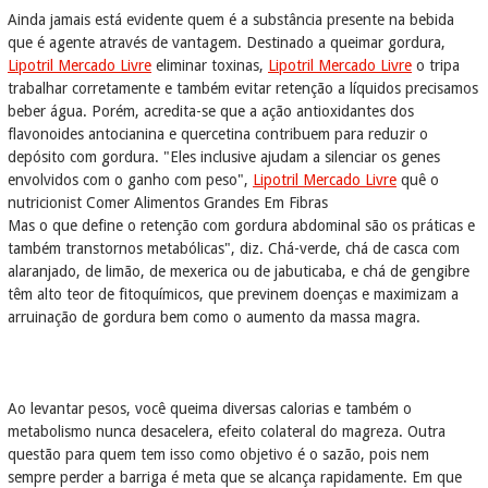
Ainda jamais está evidente quem é a substância presente na bebida
que é agente através de vantagem. Destinado a queimar gordura,
Lipotril Mercado Livre
eliminar toxinas,
Lipotril Mercado Livre
o tripa
trabalhar corretamente e também evitar retenção a líquidos precisamos
beber água. Porém, acredita-se que a ação antioxidantes dos
flavonoides antocianina e quercetina contribuem para reduzir o
depósito com gordura. "Eles inclusive ajudam a silenciar os genes
envolvidos com o ganho com peso",
Lipotril Mercado Livre
quê o
nutricionist Comer Alimentos Grandes Em Fibras
Mas o que define o retenção com gordura abdominal são os práticas e
também transtornos metabólicas", diz. Chá-verde, chá de casca com
alaranjado, de limão, de mexerica ou de jabuticaba, e chá de gengibre
têm alto teor de fitoquímicos, que previnem doenças e maximizam a
arruinação de gordura bem como o aumento da massa magra.
Ao levantar pesos, você queima diversas calorias e também o
metabolismo nunca desacelera, efeito colateral do magreza. Outra
questão para quem tem isso como objetivo é o sazão, pois nem
sempre perder a barriga é meta que se alcança rapidamente. Em que