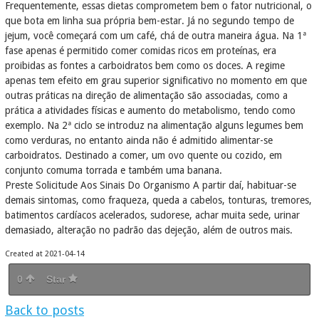
Frequentemente, essas dietas comprometem bem o fator nutricional, o
que bota em linha sua própria bem-estar. Já no segundo tempo de
jejum, você começará com um café, chá de outra maneira água. Na 1ª
fase apenas é permitido comer comidas ricos em proteínas, era
proibidas as fontes a carboidratos bem como os doces. A regime
apenas tem efeito em grau superior significativo no momento em que
outras práticas na direção de alimentação são associadas, como a
prática a atividades físicas e aumento do metabolismo, tendo como
exemplo. Na 2ª ciclo se introduz na alimentação alguns legumes bem
como verduras, no entanto ainda não é admitido alimentar-se
carboidratos. Destinado a comer, um ovo quente ou cozido, em
conjunto comuma torrada e também uma banana.
Preste Solicitude Aos Sinais Do Organismo A partir daí, habituar-se
demais sintomas, como fraqueza, queda a cabelos, tonturas, tremores,
batimentos cardíacos acelerados, sudorese, achar muita sede, urinar
demasiado, alteração no padrão das dejeção, além de outros mais.
Created at 2021-04-14
0
Star
Back to posts