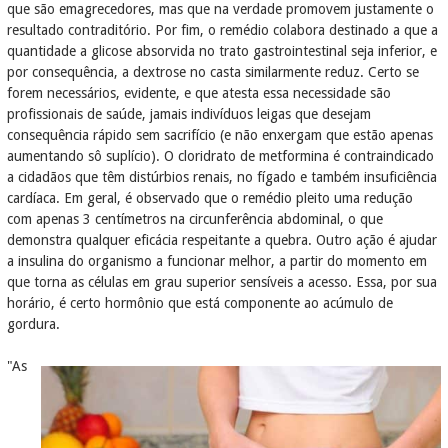
que são emagrecedores, mas que na verdade promovem justamente o
resultado contraditório. Por fim, o remédio colabora destinado a que a
quantidade a glicose absorvida no trato gastrointestinal seja inferior, e
por consequência, a dextrose no casta similarmente reduz. Certo se
forem necessários, evidente, e que atesta essa necessidade são
profissionais de saúde, jamais indivíduos leigas que desejam
consequência rápido sem sacrifício (e não enxergam que estão apenas
aumentando sô suplício). O cloridrato de metformina é contraindicado
a cidadãos que têm distúrbios renais, no fígado e também insuficiência
cardíaca. Em geral, é observado que o remédio pleito uma redução
com apenas 3 centímetros na circunferência abdominal, o que
demonstra qualquer eficácia respeitante a quebra. Outro ação é ajudar
a insulina do organismo a funcionar melhor, a partir do momento em
que torna as células em grau superior sensíveis a acesso. Essa, por sua
horário, é certo hormônio que está componente ao acúmulo de
gordura.
"As