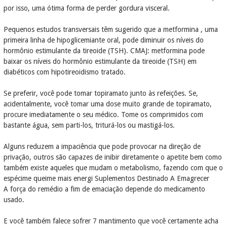
por isso, uma ótima forma de perder gordura visceral.
Pequenos estudos transversais têm sugerido que a metformina , uma
primeira linha de hipoglicemiante oral, pode diminuir os níveis do
hormônio estimulante da tireoide (TSH). CMAJ: metformina pode
baixar os níveis do hormônio estimulante da tireoide (TSH) em
diabéticos com hipotireoidismo tratado.
Se preferir, você pode tomar topiramato junto às refeições. Se,
acidentalmente, você tomar uma dose muito grande de topiramato,
procure imediatamente o seu médico. Tome os comprimidos com
bastante água, sem parti-los, triturá-los ou mastigá-los.
Alguns reduzem a impaciência que pode provocar na direção de
privação, outros são capazes de inibir diretamente o apetite bem como
também existe aqueles que mudam o metabolismo, fazendo com que o
espécime queime mais energi Suplementos Destinado A Emagrecer
A força do remédio a fim de emaciação depende do medicamento
usado.
E você também falece sofrer 7 mantimento que você certamente acha