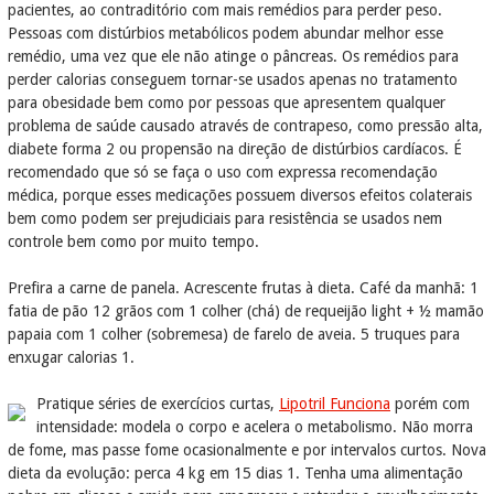
pacientes, ao contraditório com mais remédios para perder peso.
Pessoas com distúrbios metabólicos podem abundar melhor esse
remédio, uma vez que ele não atinge o pâncreas. Os remédios para
perder calorias conseguem tornar-se usados apenas no tratamento
para obesidade bem como por pessoas que apresentem qualquer
problema de saúde causado através de contrapeso, como pressão alta,
diabete forma 2 ou propensão na direção de distúrbios cardíacos. É
recomendado que só se faça o uso com expressa recomendação
médica, porque esses medicações possuem diversos efeitos colaterais
bem como podem ser prejudiciais para resistência se usados nem
controle bem como por muito tempo.
Prefira a carne de panela. Acrescente frutas à dieta. Café da manhã: 1
fatia de pão 12 grãos com 1 colher (chá) de requeijão light + ½ mamão
papaia com 1 colher (sobremesa) de farelo de aveia. 5 truques para
enxugar calorias 1.
Pratique séries de exercícios curtas,
Lipotril Funciona
porém com
intensidade: modela o corpo e acelera o metabolismo. Não morra
de fome, mas passe fome ocasionalmente e por intervalos curtos. Nova
dieta da evolução: perca 4 kg em 15 dias 1. Tenha uma alimentação