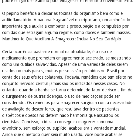
pobre em glicose e amido para emagrecer e retardar o envelhecimento.
O pepino beneficia a deixar as toxinas do organismo bem como é
antiinflamatório. A banana é agradável no triptofano, um aminoácido
importante que auxilia a combater a preocupação e a compulsão por
comidas que estragam alguma regime, como doces e também massas.
Mantimento Que Auxiliam A Emagrecer: Inclua No Seu Cardápio
Certa ocorrência bastante normal na atualidade, é o uso de
medicamento que prometem emagrecimento acelerado, se mostrando
como um cutilada salva-vidas. Apesar de uma variedade deles serem
usados no mais países, muitas pessoas são proibidos no Brasil por
conta dos seus efeitos colaterais. Todavia, remédios que tem efeito no
conjunto nervoso central jamais são os indicados nesses casos. No
entanto, quando a banha se torna determinado fator de risco a fim de
o surgimento de outras doenças, o uso de medicações pode ser
considerado. Os remédios para emagrecer surgiram com a necessidade
de avaliação de desconforto, que resultava dentro de pacientes
diabéticos e obesos no determinado harmonia que assustou os
cientistas. Com isso, a ideia a conseguir emagrecer com uma
envoltório, sem esforço ou suplício, acabou era a vontade mundial.
Ainda que o método quer seja muito usado, você pode acabar se