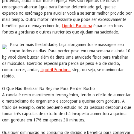
proteínas, ajuda a dar maior repleçã Eles são repletos de fibras e
conseguem abarcar água para formar determinado gel, que se
expande no estômago para auxiliar você a se sentir melhor provido por
mais tempo. Outro motor interessante que pode ser excessivamente
benéfico para o emagrecimento,
Lipotril Funciona
é parar em boas
fontes a gorduras e outros nutrientes que ajudam na saciedade.
Para ter mais flexibilidade, faça alongamentos e massageei seu
corpo todos os dias. Para perder peso em uma semana e ainda 10
kg você deve buscar além da dieta uma atividade física para trabalhar
os músculos. Exercício especial para perda de peso é o de cardio,
como: correr, andar,
Lipotril Funciona
step, ou seja, se movimentar
rápido.
O Que Não Realizar Na Regime Para Perder Bucho
A canela é certo mantimento termogênico, tendo o efeito de aumentar
o metabolismo do organismo e acoroçoar a queima com gordura. A
título de exemplo, certo pequeno estudo no 23 pessoas descobriu que
tomar três cápsulas de extrato de chá inexperto aumentou a queima
com gordura em 17% em apenas 30 minutos.
Qualquer diminuição no consumo de glicídio é benéfica para conservar