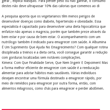
geral", explica Masquio. Para perder peso ou não ganhar, o consumo
destes não deve ultrapassar 10% das calorias que comemos ao di
A pesquisa aponta que os vegetarianos têm menos perigos de
desenvolver doenças como diabete, hipertensão e obesidade. Essa
especialista é capacitado para desenvolver uma dieta hipocalórica que
enfatize não apenas o magreza, porém que também preze através da
bem-estar e por causa de bem-estar. O acompanhamento com um
nutrólogo também é indicado para emagrecer com saúde. A Albumina
É Um Suprimento Que Ajuda No Emagrecimento? Com qualquer rotina
disciplinada a treinos e a dieta certa, você consegue garantir a redução
com gorduras localizadas sem notáveis complicações.
Kimera: Com Que Finalidade Serve, Que Nem Ingerir E Depoiment Mas
a forma melhor eficiente de emagrecer com saúde é a reeducação
alimentar para adotar hábitos mais saudáveis. Várias indivíduos
desejam encontrar uma fórmula destinado a emagrecer rápido, por
meio de remédios para emagrecer por outra forma, então, com
alimentos milagrosos, como chás para emagrecer e perder abdômen.