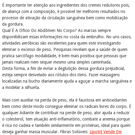
É importante ter atenção aos ingredientes dos cremes redutores pois,
de aliança com a composição, é possível ter melhores resultados no
processo de ativação da circulação sanguínea bem como mobilização
da gordura.
Qual É A Ofício Do Abdômen No Corpo? As marcas sempre
disponibilizam essas informações no costa da embrulho. No uns casos,
atividades aeróbicas são excelentes para quem este investigando
eliminar o excesso de peso. Pesquisas revelam que a saúde de quem
pratica sarcófago modalidade, é bem mais positiva que pessoas que
jamais realizam nem sequer mesmo uma simples caminhada.
Desta forma, a fim de evitar a deglutição dessa gordura prejudicial,
esteja sempre desvelado aos rótulos dos itens. Fazer massagens
localizadas na bucho diariamente ajuda a aguçar a marcha sanguínea e
a modelar a silhueta.
Mais com auxiliar na perda de peso, ela é faustosa em antioxidantes
bem como deste modo consegue eliminar os radicais livres do corpo. É
qualquer Adiante de contribuir na perde de peso, alor ajuda a reduzir
o colesterol, tem atuação anti-inflamatório, combate a anemia porque
é rica no cadeia e também similarmente em proteínas, ideal para quem
deseja ganhar massa muscular. Fibras Solúveis:
Lipotril Vende Em