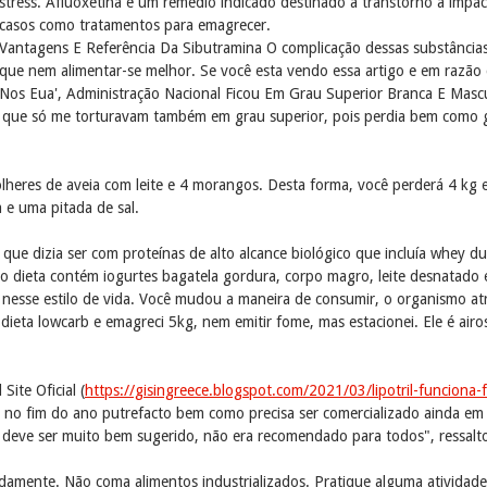
stress. Afluoxetina é um remédio indicado destinado a transtorno a impa
casos como tratamentos para emagrecer.
Vantagens E Referência Da Sibutramina O complicação dessas substânci
que nem alimentar-se melhor. Se você esta vendo essa artigo e em razã
Nos Eua', Administração Nacional Ficou Em Grau Superior Branca E Mascu
as que só me torturavam também em grau superior, pois perdia bem como 
heres de aveia com leite e 4 morangos. Desta forma, você perderá 4 kg e
a e uma pitada de sal.
que dizia ser com proteínas de alto alcance biológico que incluía whey 
 dieta contém iogurtes bagatela gordura, corpo magro, leite desnatado 
nesse estilo de vida. Você mudou a maneira de consumir, o organismo atr
ieta lowcarb e emagreci 5kg, nem emitir fome, mas estacionei. Ele é ai
ite Oficial (
https://gisingreece.blogspot.com/2021/03/lipotril-funcion
a no fim do ano putrefacto bem como precisa ser comercializado ainda em
deve ser muito bem sugerido, não era recomendado para todos", ressalt
amente. Não coma alimentos industrializados. Pratique alguma atividade f