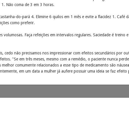
s: 1. Não coma de 3 em 3 horas.
castanha-do-pará 4. Elimine 6 quilos em 1 mês e evite a flacidez 1. Ca
ições como preferir.
ções volumosas. Faça refeições em intervalos regulares. Saciedade é treino 
is, cedo não precisamos nos impressionar com efeitos secundários por ou
feitos. "Se em três meses, mesmo com a remédio, o paciente nunca perde
 melhor comumente relacionados a esse tipo de medicamento são náusea, v
temente, em um data a mulher já aufere possuir uma ideia se faz efeito