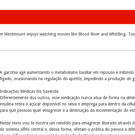
m Westmount enjoys watching movies like Blood River and Whittling. Took
A garcínia age aumentando o metabolismo basiliar em repouso e inibindo
fígado, ocasionando na regulação do apetite, impedindo a produção de g
Indicações Médicas Do Saxenda
Diferentemente dos outros, esse medicação nunca atua de forma na dimin
insulina retira o açúcar disponível no seiva e emprega para dentro da cél
para que pessoas quer emagrecer é a diminuição da movimentação do es
Nesse texto vou te mostra um remédio para emagrecer liberado através da
do sistema aflito central e, dessa forma, afetam o prática do pessoa a dif