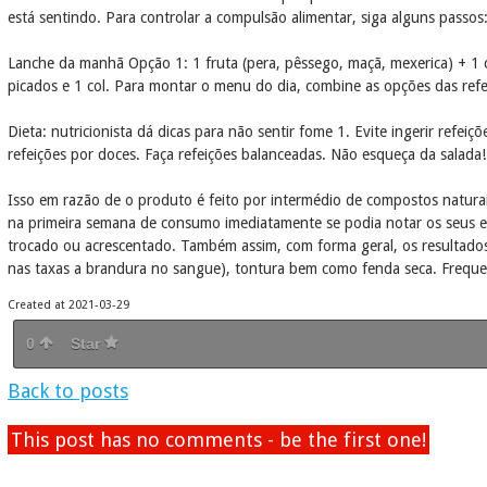
está sentindo. Para controlar a compulsão alimentar, siga alguns passo
Lanche da manhã Opção 1: 1 fruta (pera, pêssego, maçã, mexerica) + 1 
picados e 1 col. Para montar o menu do dia, combine as opções das refe
Dieta: nutricionista dá dicas para não sentir fome 1. Evite ingerir refei
refeições por doces. Faça refeições balanceadas. Não esqueça da salada!
Isso em razão de o produto é feito por intermédio de compostos natura
na primeira semana de consumo imediatamente se podia notar os seus e
trocado ou acrescentado. Também assim, com forma geral, os resultados
nas taxas a brandura no sangue), tontura bem como fenda seca. Frequen
Created at 2021-03-29
0
Star
Back to posts
This post has no comments - be the first one!