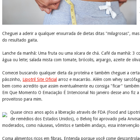
Cheguei a aderir a qualquer enxurrada de dietas ditas "milagrosas", m
do resultado gaita.
Lanche da manhã: Uma fruta ou uma xícara de chá. Café da manhã: 3 col
água ou leite; salada mista com tomate, brócolis, arpargo, azeite de oliv
Comecei buscando qualquer dieta da proteína e também cheguei a certa 
pãozinho,
Lipotril Site Oficial
arroz e macarrão. Além com whey sarcófago
bem como acredito que assim eventualmente eu consiga "ficar" também 
Em Que Momento O Emaciação É Intencional No janeiro desse ano fiz a d
proveitoso para mim.
Quase cinco anos após a liberação através de FDA (Food and Lipotril S
de remédios dos Estados Unidos), o Belviq foi aprovado pela Anvis
moderados, como náuseas, vômitos e também andaço, essa intervenção 
Coma alimentos ricos em fibras. Entenda porque você come descontrolad