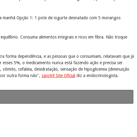
fé da manhã Opção 1: 1 pote de iogurte desnatado com 5 morangos
e equilíbrio. Consuma alimentos integrais e ricos em fibra. Não troque
tra forma dependência, e as pessoas que o consumiam, relatavam que já
r esses 5%, o medicamento nunca está fazendo ação e precisa ser
ômito, cefaleia, desidratação, sensação de hipoglicemia (diminuição
 por outra forma não",
Lipotril Site Oficial
diz a endocrinologista.