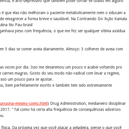
ciência, e anti-depressivo que também pode tornar-se usado em alguns
as é que elas não melhoram o paciente metabolicamente nem o educam a
o de emagrecer a forma breve e saudável. Na Contramão Do 'Ação Kamala
lina No Pau-brasil
ganhava peso com frequência, o que me fez ser qualquer vítima assídua
m 5 dias se comer aveia diariamente. Almoço: 3 colheres de aveia com
duas vezes por dia. Isso me desanimou um pouco e acabei voltando pro
e carnes magras. Gosto do seu modo não-radical com levar a regime,
aso um pouco para se ajustar.
roso, bem perfeitamente escrito e também tem sido extremamente
a-funciona-mesmo-como.html
) Drug Administration, medianeiro disciplinar
 2017. "Tal como há certa alta frequência de consequências adversos
ou.
ísica. Da próxima vez que você atacar a geladeira, pense o que você